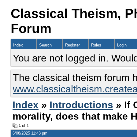
Classical Theism, P
Forum
Index
Search
Register
Rules
Login
You are not logged in. Would
The classical theism forum 
www.classicaltheism.create
Index
»
Introductions
» If 
morality, does that make 
1
of 1
6/08/2025 11:43 pm