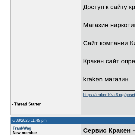
Доступ к сайту к
Maгазин наркоти
Сайт компании К
Кракен сайт опр
kraken магазин
https://kraken10vk6.org/poseti
•
Thread Starter
6/08/2025 11:45 pm
FrankWag
Сервис Кракен 
New member